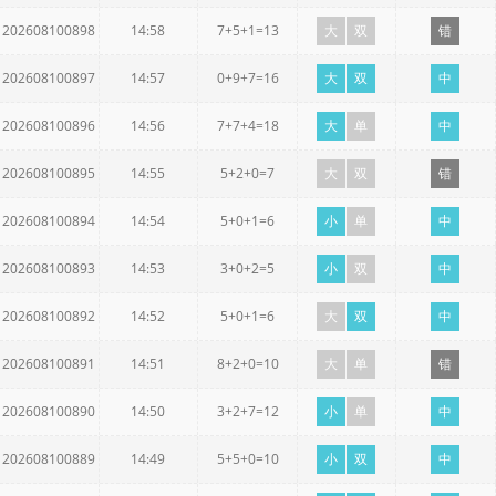
202608100898
14:58
7+5+1=13
大
双
错
202608100897
14:57
0+9+7=16
大
双
中
202608100896
14:56
7+7+4=18
大
单
中
202608100895
14:55
5+2+0=7
大
双
错
202608100894
14:54
5+0+1=6
小
单
中
202608100893
14:53
3+0+2=5
小
双
中
202608100892
14:52
5+0+1=6
大
双
中
202608100891
14:51
8+2+0=10
大
单
错
202608100890
14:50
3+2+7=12
小
单
中
202608100889
14:49
5+5+0=10
小
双
中