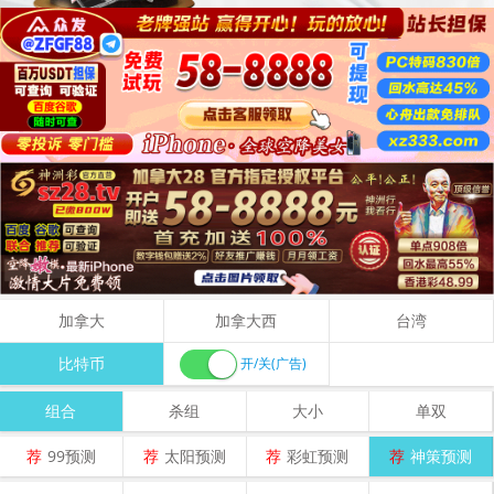
加拿大
加拿大西
台湾
比特币
开/关(广告)
组合
杀组
大小
单双
荐
99预测
荐
太阳预测
荐
彩虹预测
荐
神策预测