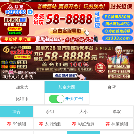
加拿大
加拿大西
台湾
比特币
开/关(广告)
组合
杀组
大小
单双
荐
99预测
荐
太阳预测
荐
彩虹预测
荐
神策预测