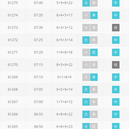
61275
07:40
5+9+8=22
大
单
中
61274
07:35
8+4+5=17
小
单
中
61273
07:30
6+3+3=12
大
单
错
61272
07:25
6+5+3=14
大
单
中
61271
07:20
1+9+8=18
小
双
中
61270
07:15
8+5+9=22
小
单
错
61269
07:10
0+1+8=9
大
单
中
61268
07:05
0+5+9=14
大
单
中
61267
07:00
1+7+4=12
小
单
中
61266
06:55
6+8+8=22
大
单
中
61265
06:50
6+8+9=23
大
双
中